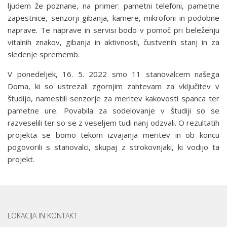
ljudem že poznane, na primer: pametni telefoni, pametne
zapestnice, senzorji gibanja, kamere, mikrofoni in podobne
naprave. Te naprave in servisi bodo v pomoč pri beleženju
vitalnih znakov, gibanja in aktivnosti, čustvenih stanj in za
sledenje sprememb.
V ponedeljek, 16. 5. 2022 smo 11 stanovalcem našega
Doma, ki so ustrezali zgornjim zahtevam za vključitev v
študijo, namestili senzorje za meritev kakovosti spanca ter
pametne ure. Povabila za sodelovanje v študiji so se
razveselili ter so se z veseljem tudi nanj odzvali. O rezultatih
projekta se bomo tekom izvajanja meritev in ob koncu
pogovorili s stanovalci, skupaj z strokovnjaki, ki vodijo ta
projekt.
LOKACIJA IN KONTAKT