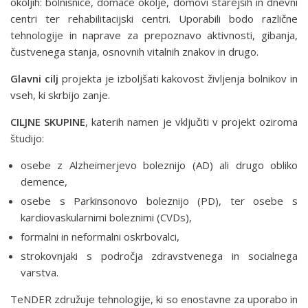
okoljih: bol­nišnice, domače okolje, domovi starejših in dnevni
centri ter rehabilitacijski centri. Uporabili bodo različne
tehnologije in naprave za prepoznavo aktivnosti, gibanja,
čustvenega stanja, osnovnih vitalnih znakov in drugo.
Glavni cilj
projekta je izboljšati kakovost življenja bolnikov in
vseh, ki skrbijo zanje.
CILJNE SKUPINE
, katerih namen je vključiti v projekt oziroma
študijo:
osebe z Alzheimerjevo boleznijo (AD) ali drugo obliko
demence,
osebe s Parkinsonovo boleznijo (PD), ter osebe s
kardiovaskularnimi boleznimi (CVDs),
formalni in neformalni oskrbovalci,
strokovnjaki s področja zdravstvenega in socialnega
varstva.
TeNDER združuje tehnologije, ki so enostavne za uporabo in