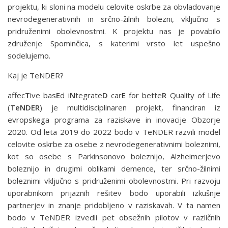
projektu, ki sloni na modelu celovite oskrbe za obvladovanje
nevrodegenerativnih in srčno-žilnih bolezni, vključno s
pridruženimi obolevnostmi. K projektu nas je povabilo
združenje Spominčica, s katerimi vrsto let uspešno
sodelujemo.
Kaj je TeNDER?
affec
T
ive bas
E
d i
N
tegrate
D
car
E
for bette
R
Quality of Life
(
TeNDER
) je multidisciplinaren projekt, financiran iz
evropskega programa za raziskave in inovacije Obzorje
2020. Od leta 2019 do 2022 bodo v TeNDER razvili model
celovite oskrbe za osebe z nevrode­generativnimi boleznimi,
kot so osebe s Parkinsonovo boleznijo, Alzheimerjevo
boleznijo in drugimi oblikami demence, ter srčno-žilnimi
boleznimi vključno s pridruženimi obolevnostmi. Pri razvoju
uporabnikom prijaznih rešitev bodo uporabili izkušnje
partnerjev in znanje pridobljeno v raziskavah. V ta namen
bodo v TeNDER izvedli pet obsežnih pilotov v različnih