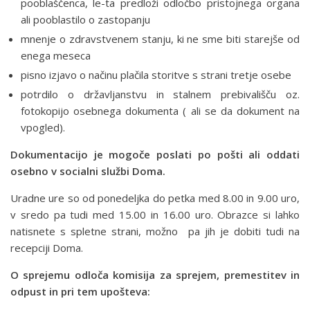
pooblaščenca, le-ta predloži odločbo pristojnega organa
ali pooblastilo o zastopanju
mnenje o zdravstvenem stanju, ki ne sme biti starejše od
enega meseca
pisno izjavo o načinu plačila storitve s strani tretje osebe
potrdilo o državljanstvu in stalnem prebivališču oz.
fotokopijo osebnega dokumenta ( ali se da dokument na
vpogled).
Dokumentacijo je mogoče poslati po pošti ali oddati
osebno v socialni službi Doma.
Uradne ure so od ponedeljka do petka med 8.00 in 9.00 uro,
v sredo pa tudi med 15.00 in 16.00 uro. Obrazce si lahko
natisnete s spletne strani, možno pa jih je dobiti tudi na
recepciji Doma.
O sprejemu odloča komisija za sprejem, premestitev in
odpust in pri tem upošteva: