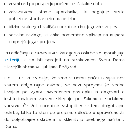
vrstni red po prispetju prošenj oz. čakalne dobe
zdravstveno stanje uporabnika, ki pogojuje vrsto
potrebne storitve oziroma oskrbe
bližino stalnega bivališča uporabnika in njegovih svojcev
socialne razloge, ki lahko pomembno vplivajo na nujnost
čimprejšnjega sprejema.
Pri odločanju o razvrstitvi v kategorijo oskrbe se uporabljajo
kriteriji
,
ki so bili sprejeti na strokovnem Svetu Doma
starejših občanov Ljubljana Bežigrad.
Od 1. 12. 2025 dalje, ko smo v Domu pričeli izvajati nov
sistem dolgotrajne oskrbe, se novi sprejemi še vedno
izvajajo po zgoraj navedenem postopku in dogovori o
institucionalnem varstvu sklepajo po Zakonu o socialnem
varstvu. Če želi uporabnik vstopiti v sistem dolgotrajne
oskrbe, lahko to stori po prejemu odločbe o upravičenosti
do dolgotrajne oskrbe in s sklenitvijo osebnega načrta v
Domu.