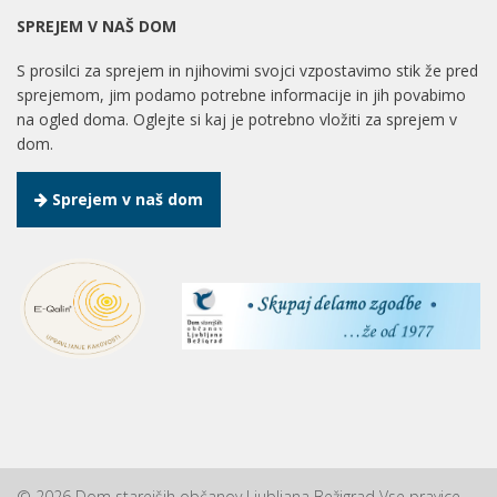
SPREJEM V NAŠ DOM
S prosilci za sprejem in njihovimi svojci vzpostavimo stik že pred
sprejemom, jim podamo potrebne informacije in jih povabimo
na ogled doma. Oglejte si kaj je potrebno vložiti za sprejem v
dom.
Sprejem v naš dom
© 2026 Dom starejših občanov Ljubljana Bežigrad Vse pravice