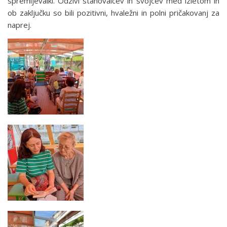
spremljevalki. Odzivi stanovalcev in svojcev med izletom in
ob zaključku so bili pozitivni, hvaležni in polni pričakovanj za
naprej.