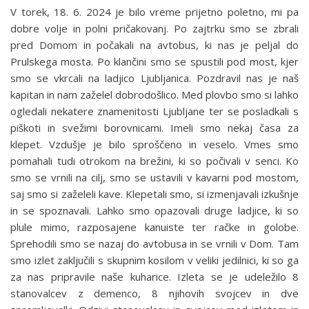
V torek, 18. 6. 2024 je bilo vreme prijetno poletno, mi pa
dobre volje in polni pričakovanj. Po zajtrku smo se zbrali
pred Domom in počakali na avtobus, ki nas je peljal do
Prulskega mosta. Po klančini smo se spustili pod most, kjer
smo se vkrcali na ladjico Ljubljanica. Pozdravil nas je naš
kapitan in nam zaželel dobrodošlico. Med plovbo smo si lahko
ogledali nekatere znamenitosti Ljubljane ter se posladkali s
piškoti in svežimi borovnicami. Imeli smo nekaj časa za
klepet. Vzdušje je bilo sproščeno in veselo. Vmes smo
pomahali tudi otrokom na brežini, ki so počivali v senci. Ko
smo se vrnili na cilj, smo se ustavili v kavarni pod mostom,
saj smo si zaželeli kave. Klepetali smo, si izmenjavali izkušnje
in se spoznavali. Lahko smo opazovali druge ladjice, ki so
plule mimo, razposajene kanuiste ter račke in golobe.
Sprehodili smo se nazaj do avtobusa in se vrnili v Dom. Tam
smo izlet zaključili s skupnim kosilom v veliki jedilnici, ki so ga
za nas pripravile naše kuharice. Izleta se je udeležilo 8
stanovalcev z demenco, 8 njihovih svojcev in dve