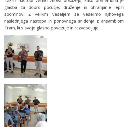
Takšni nastopi vedno znova pokažejo, kako pomembna je
glasba za dobro počutje, druženje in ohranjanje lepih
spominov. Z velikim veseljem se veselimo njihovega
naslednjega nastopa in ponovnega snidenja z ansamblom
Tram, ki s svojo glasbo povezuje in razveseljuje.