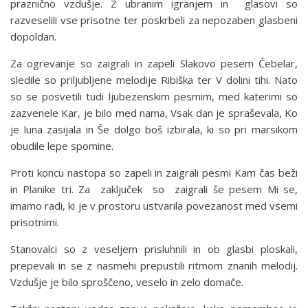
praznično vzdušje. Z ubranim igranjem in glasovi so
razveselili vse prisotne ter poskrbeli za nepozaben glasbeni
dopoldan.
Za ogrevanje so zaigrali in zapeli Slakovo pesem Čebelar,
sledile so priljubljene melodije Ribiška ter V dolini tihi. Nato
so se posvetili tudi ljubezenskim pesmim, med katerimi so
zazvenele Kar, je bilo med nama, Vsak dan je spraševala, Ko
je luna zasijala in Še dolgo boš izbirala, ki so pri marsikom
obudile lepe spomine.
Proti koncu nastopa so zapeli in zaigrali pesmi Kam čas beži
in Planike tri. Za zaključek so zaigrali še pesem Mi se,
imamo radi, ki je v prostoru ustvarila povezanost med vsemi
prisotnimi.
Stanovalci so z veseljem prisluhnili in ob glasbi ploskali,
prepevali in se z nasmehi prepustili ritmom znanih melodij.
Vzdušje je bilo sproščeno, veselo in zelo domače.