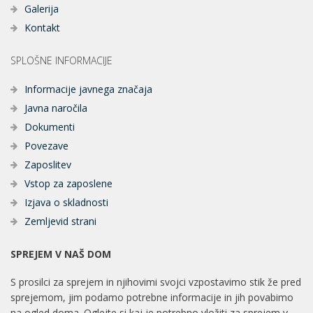
Galerija
Kontakt
SPLOŠNE INFORMACIJE
Informacije javnega značaja
Javna naročila
Dokumenti
Povezave
Zaposlitev
Vstop za zaposlene
Izjava o skladnosti
Zemljevid strani
SPREJEM V NAŠ DOM
S prosilci za sprejem in njihovimi svojci vzpostavimo stik že pred
sprejemom, jim podamo potrebne informacije in jih povabimo
na ogled doma. Oglejte si kaj je potrebno vložiti za sprejem v