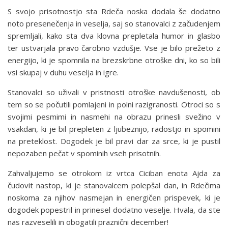
S svojo prisotnostjo sta Rdeča noska dodala še dodatno
noto presenečenja in veselja, saj so stanovalci z začudenjem
spremljali, kako sta dva klovna prepletala humor in glasbo
ter ustvarjala pravo čarobno vzdušje. Vse je bilo prežeto z
energijo, ki je spomnila na brezskrbne otroške dni, ko so bili
vsi skupaj v duhu veselja in igre.
Stanovalci so uživali v pristnosti otroške navdušenosti, ob
tem so se počutili pomlajeni in polni razigranosti. Otroci so s
svojimi pesmimi in nasmehi na obrazu prinesli svežino v
vsakdan, ki je bil prepleten z ljubeznijo, radostjo in spomini
na preteklost. Dogodek je bil pravi dar za srce, ki je pustil
nepozaben pečat v spominih vseh prisotnih.
Zahvaljujemo se otrokom iz vrtca Ciciban enota Ajda za
čudovit nastop, ki je stanovalcem polepšal dan, in Rdečima
noskoma za njihov nasmejan in energičen prispevek, ki je
dogodek popestril in prinesel dodatno veselje. Hvala, da ste
nas razveselili in obogatili praznični december!