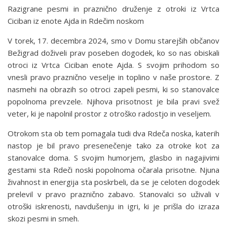
Razigrane pesmi in praznično druženje z otroki iz Vrtca
Ciciban iz enote Ajda in Rdečim noskom
V torek, 17. decembra 2024, smo v Domu starejših občanov
Bežigrad doživeli prav poseben dogodek, ko so nas obiskali
otroci iz Vrtca Ciciban enote Ajda. S svojim prihodom so
vnesli pravo praznično veselje in toplino v naše prostore. Z
nasmehi na obrazih so otroci zapeli pesmi, ki so stanovalce
popolnoma prevzele. Njihova prisotnost je bila pravi svež
veter, ki je napolnil prostor z otroško radostjo in veseljem.
Otrokom sta ob tem pomagala tudi dva Rdeča noska, katerih
nastop je bil pravo presenečenje tako za otroke kot za
stanovalce doma. S svojim humorjem, glasbo in nagajivimi
gestami sta Rdeči noski popolnoma očarala prisotne. Njuna
živahnost in energija sta poskrbeli, da se je celoten dogodek
prelevil v pravo praznično zabavo. Stanovalci so uživali v
otroški iskrenosti, navdušenju in igri, ki je prišla do izraza
skozi pesmi in smeh.